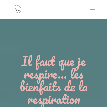
Il faut que je
respire… les
bienfaits de la
respiration